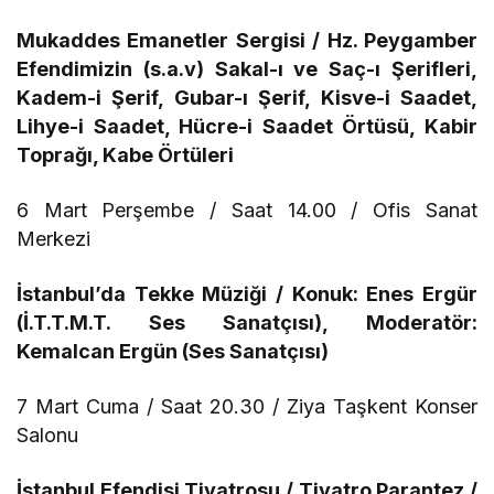
Mukaddes Emanetler Sergisi / Hz. Peygamber
Efendimizin (s.a.v) Sakal-ı ve Saç-ı Şerifleri,
Kadem-i Şerif, Gubar-ı Şerif, Kisve-i Saadet,
Lihye-i Saadet, Hücre-i Saadet Örtüsü, Kabir
Toprağı, Kabe Örtüleri
6 Mart Perşembe / Saat 14.00 / Ofis Sanat
Merkezi
İstanbul’da Tekke Müziği / Konuk: Enes Ergür
(İ.T.T.M.T. Ses Sanatçısı), Moderatör:
Kemalcan Ergün (Ses Sanatçısı)
7 Mart Cuma / Saat 20.30 / Ziya Taşkent Konser
Salonu
İstanbul Efendisi Tiyatrosu / Tiyatro Parantez /