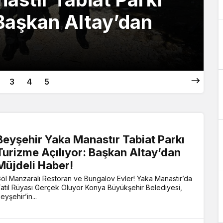
 Başkan Altay’dan
3
4
5
Beyşehir Yaka Manastır Tabiat Parkı
Turizme Açılıyor: Başkan Altay’dan
Müjdeli Haber!
öl Manzaralı Restoran ve Bungalov Evler! Yaka Manastır’da
atil Rüyası Gerçek Oluyor Konya Büyükşehir Belediyesi,
eyşehir’in...