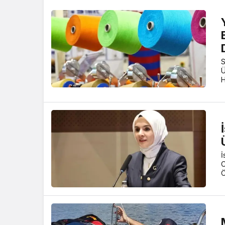
S
Ü
H
İ
O
Ö