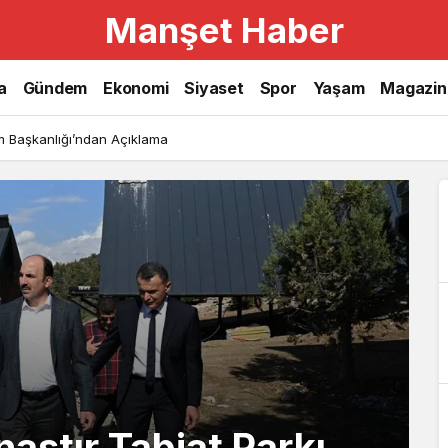
Manşet Haber
Haberler
a
Gündem
Ekonomi
Siyaset
Spor
Yaşam
Magazin
Haberleri
işim Başkanlığı’ndan Açıklama
astır Tabiat Parkı