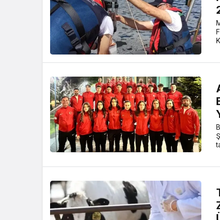
M
F
K
B
Ş
t