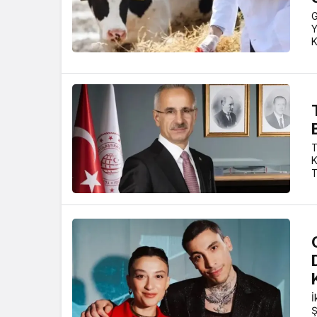
G
Y
K
T
K
T
İ
Ş