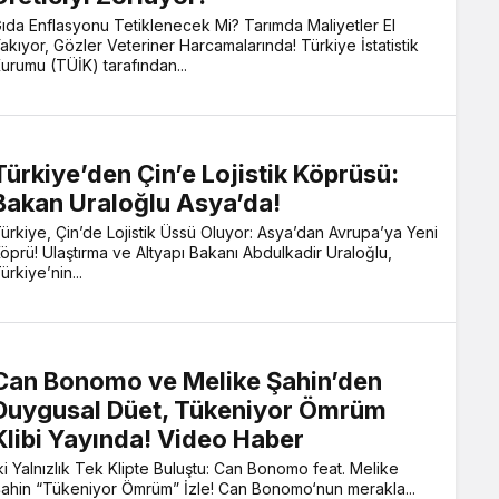
ıda Enflasyonu Tetiklenecek Mi? Tarımda Maliyetler El
akıyor, Gözler Veteriner Harcamalarında! Türkiye İstatistik
urumu (TÜİK) tarafından...
Türkiye’den Çin’e Lojistik Köprüsü:
Bakan Uraloğlu Asya’da!
ürkiye, Çin’de Lojistik Üssü Oluyor: Asya’dan Avrupa’ya Yeni
öprü! Ulaştırma ve Altyapı Bakanı Abdulkadir Uraloğlu,
ürkiye’nin...
Can Bonomo ve Melike Şahin’den
Duygusal Düet, Tükeniyor Ömrüm
Klibi Yayında! Video Haber
ki Yalnızlık Tek Klipte Buluştu: Can Bonomo feat. Melike
ahin “Tükeniyor Ömrüm” İzle! Can Bonomo‘nun merakla...