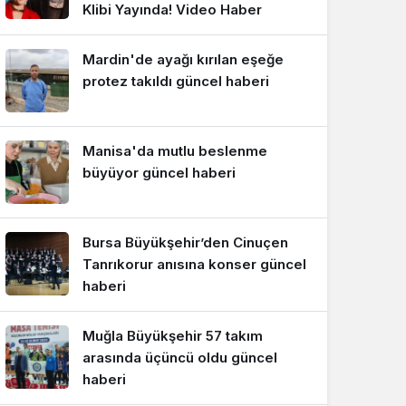
Klibi Yayında! Video Haber
Bakanlığı’ndan İplik İtha
Mardin'de ayağı kırılan eşeğe
Damping İncelemesi!
protez takıldı güncel haberi
Manisa'da mutlu beslenme
büyüyor güncel haberi
Bursa Büyükşehir’den Cinuçen
Tanrıkorur anısına konser güncel
haberi
Muğla Büyükşehir 57 takım
arasında üçüncü oldu güncel
haberi