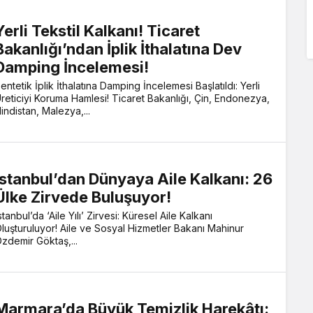
Yerli Tekstil Kalkanı! Ticaret
Bakanlığı’ndan İplik İthalatına Dev
Damping İncelemesi!
entetik İplik İthalatına Damping İncelemesi Başlatıldı: Yerli
reticiyi Koruma Hamlesi! Ticaret Bakanlığı, Çin, Endonezya,
indistan, Malezya,...
İstanbul’dan Dünyaya Aile Kalkanı: 26
Ülke Zirvede Buluşuyor!
stanbul’da ‘Aile Yılı’ Zirvesi: Küresel Aile Kalkanı
luşturuluyor! Aile ve Sosyal Hizmetler Bakanı Mahinur
zdemir Göktaş,...
Marmara’da Büyük Temizlik Harekâtı: