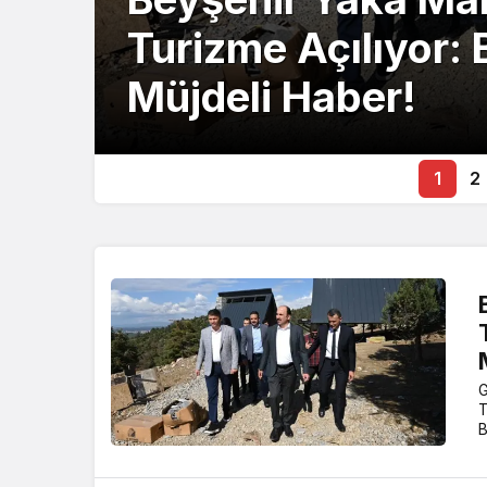
Turizme Açılıyor:
Müjdeli Haber!
1
2
G
T
B