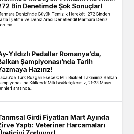
272 Bin Denetimde Şok Sonuçlar!
armara Denizi’nde Büyük Temizlik Harekâtı: 272 Binden
azla İşletme ve Deniz Aracı Denetlendi! Marmara Denizi
oruma...
Ay-Yıldızlı Pedallar Romanya’da,
Balkan Şampiyonası’nda Tarih
Yazmaya Hazırız!
acau’da Türk Rüzgarı Esecek: Milli Bisiklet Takımımız Balkan
ampiyonası’na Kilitlendi! Milli bisikletçilerimiz, 21-23 Mayıs
arihleri arasında...
Tarımsal Girdi Fiyatları Mart Ayında
Zirve Yaptı: Veteriner Harcamaları
Üreticiyi Zorluyor!