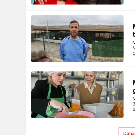
M
M
ç
M
B
ö
Daha