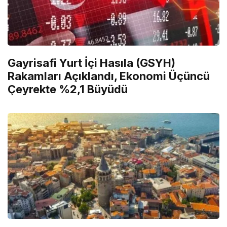
Gayrisafi Yurt İçi Hasıla (GSYH)
Rakamları Açıklandı, Ekonomi Üçüncü
Çeyrekte %2,1 Büyüdü