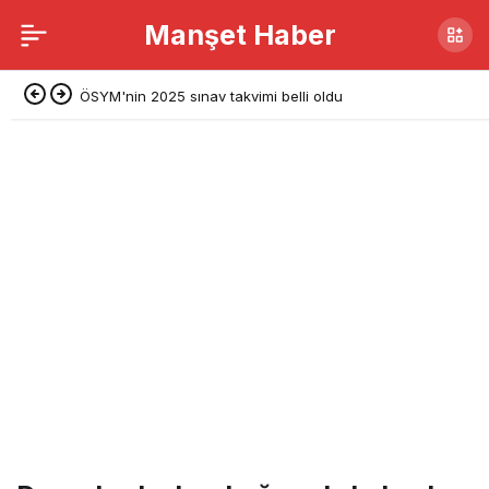
Manşet Haber
Genç Keman Sanatçısı Cansu Özyürek, Uluslararası
Ödüllü Belgeselde Yer Aldı