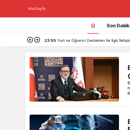
Ana Sayfa
Son Dakik
23:55
Yurt ve Öğrenci Destekleri İle İlgili İlet
B
h
K