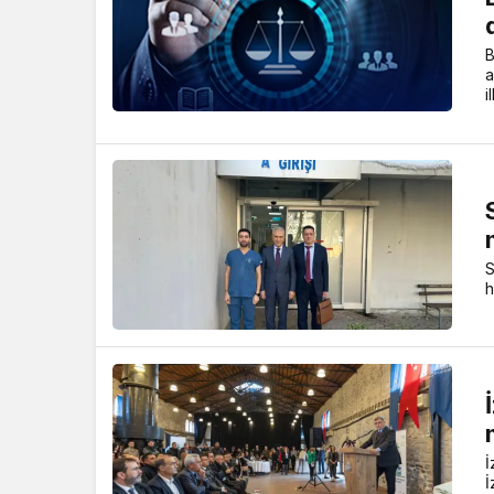
B
a
i
S
h
İ
İ