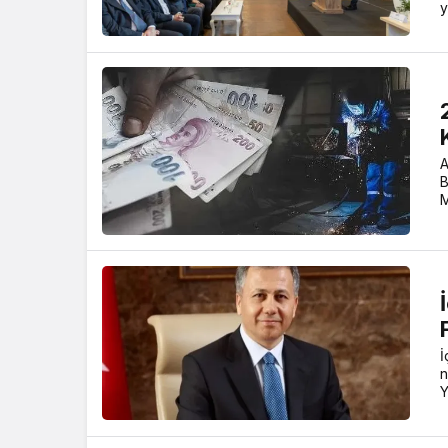
y
A
B
M
İ
n
Y