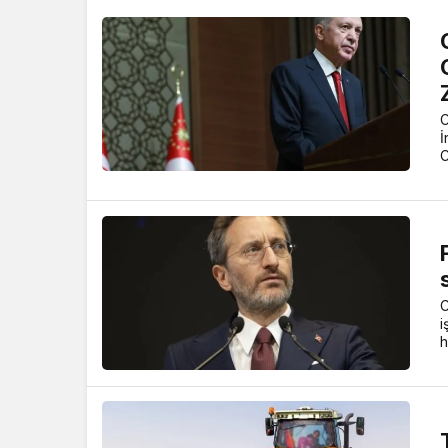
C
İ
C
C
i
h