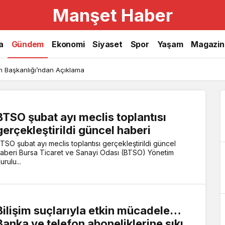
Manşet Haber
Gündem
a
Gündem
Ekonomi
Siyaset
Spor
Yaşam
Magazin
Haberleri
işim Başkanlığı’ndan Açıklama
BTSO şubat ayı meclis toplantısı
gerçekleştirildi güncel haberi
TSO şubat ayı meclis toplantısı gerçekleştirildi güncel
aberi Bursa Ticaret ve Sanayi Odası (BTSO) Yönetim
urulu...
Bilişim suçlarıyla etkin mücadele…
Banka ve telefon aboneliklerine sıkı