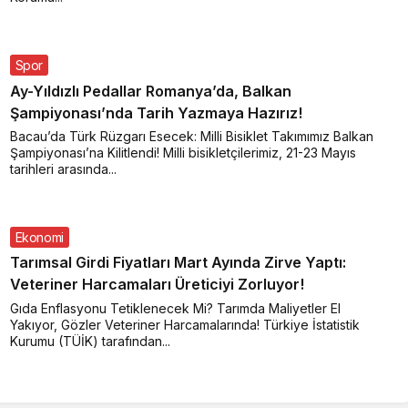
Spor
Ay-Yıldızlı Pedallar Romanya’da, Balkan
Şampiyonası’nda Tarih Yazmaya Hazırız!
Bacau’da Türk Rüzgarı Esecek: Milli Bisiklet Takımımız Balkan
Şampiyonası’na Kilitlendi! Milli bisikletçilerimiz, 21-23 Mayıs
tarihleri arasında...
Ekonomi
Tarımsal Girdi Fiyatları Mart Ayında Zirve Yaptı:
Veteriner Harcamaları Üreticiyi Zorluyor!
Gıda Enflasyonu Tetiklenecek Mi? Tarımda Maliyetler El
Yakıyor, Gözler Veteriner Harcamalarında! Türkiye İstatistik
Kurumu (TÜİK) tarafından...