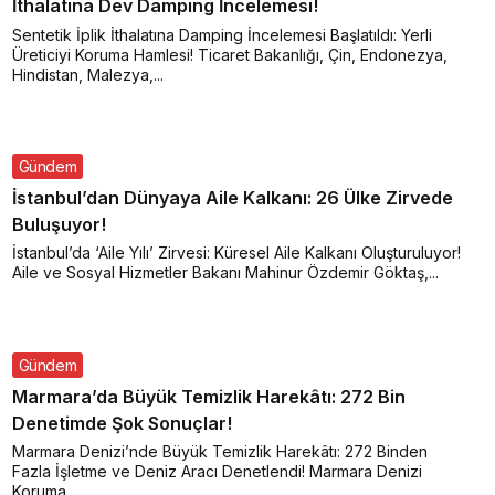
İthalatına Dev Damping İncelemesi!
Sentetik İplik İthalatına Damping İncelemesi Başlatıldı: Yerli
Üreticiyi Koruma Hamlesi! Ticaret Bakanlığı, Çin, Endonezya,
Hindistan, Malezya,...
Gündem
İstanbul’dan Dünyaya Aile Kalkanı: 26 Ülke Zirvede
Buluşuyor!
İstanbul’da ‘Aile Yılı’ Zirvesi: Küresel Aile Kalkanı Oluşturuluyor!
Aile ve Sosyal Hizmetler Bakanı Mahinur Özdemir Göktaş,...
Gündem
Marmara’da Büyük Temizlik Harekâtı: 272 Bin
Denetimde Şok Sonuçlar!
Marmara Denizi’nde Büyük Temizlik Harekâtı: 272 Binden
Fazla İşletme ve Deniz Aracı Denetlendi! Marmara Denizi
Koruma...